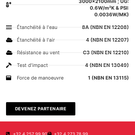
3000x2100mm ; UG:
0.6W/m²K & PSI:
0.0036W/MK)
Étanchéité à l'eau
8A (NBN EN 12208)
Étanchéité à l'air
4 (NBN EN 12207)
Résistance au vent
C3 (NBN EN 12210)
Test d'impact
4 (NBN EN 13049)
Force de manoeuvre
1 (NBN EN 13115)
DEVENEZ PARTENAIRE
+32 4 257 99 90
+32 4 273 78 99