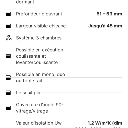
dormant
Profondeur d'ouvrant
51 - 63 mm
Largeur visible chicane
Jusqu'à 45 mm
Système 3 chambres
Possible en exécution
coulissante et
levante/coulissante
Possible en mono, duo
ou triple rail
Le seuil plat
Ouverture d’angle 90°
vitrage/vitrage
Valeur d'isolation Uw
1.2 W/m²K (dim