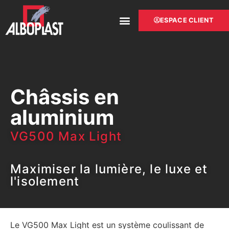
ESPACE CLIENT
CHÂSSIS PVC
CHÂSSIS ALUMINIUM
Châssis en
aluminium
VG500 Max Light
Maximiser la lumière, le luxe et
l'isolement
Le VG500 Max Light est un système coulissant de